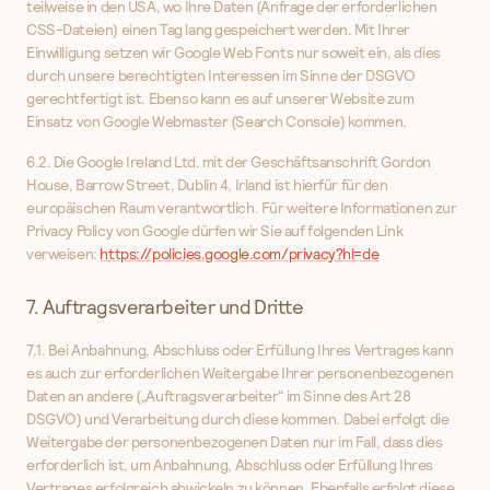
teilweise in den USA, wo Ihre Daten (Anfrage der erforderlichen
CSS-Dateien) einen Tag lang gespeichert werden. Mit Ihrer
Einwilligung setzen wir Google Web Fonts nur soweit ein, als dies
durch unsere berechtigten Interessen im Sinne der DSGVO
gerechtfertigt ist. Ebenso kann es auf unserer Website zum
Einsatz von Google Webmaster (Search Console) kommen.
6.2. Die Google Ireland Ltd. mit der Geschäftsanschrift Gordon
House, Barrow Street, Dublin 4, Irland ist hierfür für den
europäischen Raum verantwortlich. Für weitere Informationen zur
Privacy Policy von Google dürfen wir Sie auf folgenden Link
verweisen:
https://policies.google.com/privacy?hl=de
7. Auftragsverarbeiter und Dritte
7.1. Bei Anbahnung, Abschluss oder Erfüllung Ihres Vertrages kann
es auch zur erforderlichen Weitergabe Ihrer personenbezogenen
Daten an andere („Auftragsverarbeiter“ im Sinne des Art 28
DSGVO) und Verarbeitung durch diese kommen. Dabei erfolgt die
Weitergabe der personenbezogenen Daten nur im Fall, dass dies
erforderlich ist, um Anbahnung, Abschluss oder Erfüllung Ihres
Vertrages erfolgreich abwickeln zu können. Ebenfalls erfolgt diese