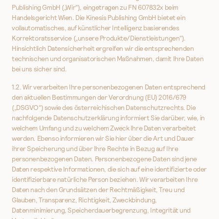
Publishing GmbH („Wir“), eingetragen zu FN 607832x beim
Handelsgericht Wien. Die Kinesis Publishing GmbH bietet ein
vollautomatisches, auf künstlicher Intelligenz basierendes
Korrektoratsservice („unsere Produkte/Dienstleistungen“).
Hinsichtlich Datensicherheit ergreifen wir die entsprechenden
technischen und organisatorischen Maßnahmen, damit Ihre Daten
bei uns sicher sind.
1.2. Wir verarbeiten Ihre personenbezogenen Daten entsprechend
den aktuellen Bestimmungen der Verordnung (EU) 2016/679
(„DSGVO“) sowie des österreichischen Datenschutzrechts. Die
nachfolgende Datenschutzerklärung informiert Sie darüber, wie, in
welchem Umfang und zu welchem Zweck Ihre Daten verarbeitet
werden. Ebenso informieren wir Sie hier über die Art und Dauer
ihrer Speicherung und über Ihre Rechte in Bezug auf Ihre
personenbezogenen Daten. Personenbezogene Daten sind jene
Daten respektive Informationen, die sich auf eine identifizierte oder
identifizierbare natürliche Person beziehen. Wir verarbeiten Ihre
Daten nach den Grundsätzen der Rechtmäßigkeit, Treu und
Glauben, Transparenz, Richtigkeit, Zweckbindung,
Datenminimierung, Speicherdauerbegrenzung, Integrität und